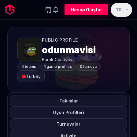
event_upcoming
notifications
expand_more
Hesap Oluştur
TR
PUBLIC PROFILE
odunmavisi
Burak Günaydın
4 teams
1 game profiles
0 turnuva
Turkey
Takımlar
Oyun Profilleri
Turnuvalar
Aktivite