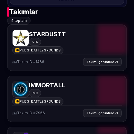
Takımlar
4 toplam
STARDUSTT
STR
PUBG: BATTLEGROUNDS
groups
Takım ID #1466
arrow_outward
Takımı görüntüle
IMMORTALL
IMO
PUBG: BATTLEGROUNDS
groups
Takım ID #7956
arrow_outward
Takımı görüntüle