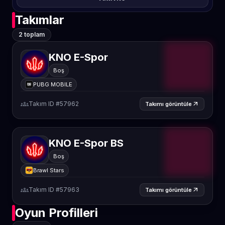
Takımlar
2 toplam
KNO E-Spor
Boş
PUBG MOBILE
groups
Takım ID #57962
arrow_outward
Takımı görüntüle
KNO E-Spor BS
Boş
Brawl Stars
groups
Takım ID #57963
arrow_outward
Takımı görüntüle
Oyun Profilleri