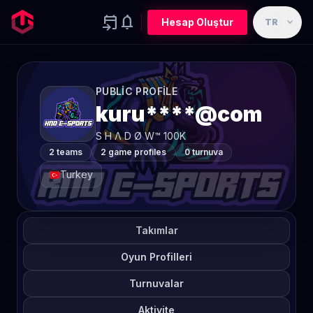
event_upcoming
notifications
expand_more
Hesap Oluştur
TR
PUBLIC PROFILE
kuru****@com
S H Λ D Ø W™ 100K
2 teams
2 game profiles
0 turnuva
Turkey
Takımlar
Oyun Profilleri
Turnuvalar
Aktivite