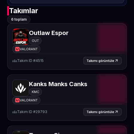
Takımlar
6 toplam
Outlaw Espor
OUT
VALORANT
groups
Takım ID #4515
arrow_outward
Takımı görüntüle
Kanks Manks Canks
KMC
VALORANT
groups
Takım ID #29793
arrow_outward
Takımı görüntüle