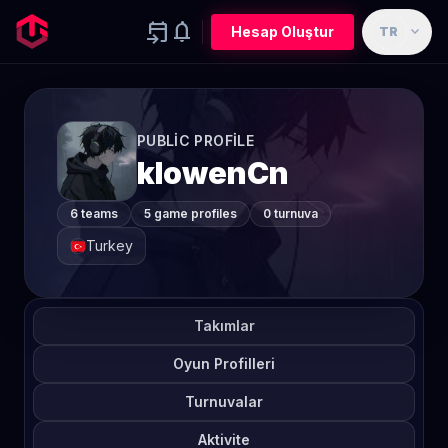
event_upcoming
notifications
expand_more
Hesap Oluştur
TR
PUBLIC PROFILE
klowenCn
6 teams
5 game profiles
0 turnuva
Turkey
Takımlar
Oyun Profilleri
Turnuvalar
Aktivite