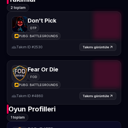
2 toplam
Don't Pick
DTP
PUBG: BATTLEGROUNDS
groups
Takım ID #2530
arrow_outward
Takımı görüntüle
Fear Or Die
FOD
PUBG: BATTLEGROUNDS
groups
Takım ID #4860
arrow_outward
Takımı görüntüle
Oyun Profilleri
1 toplam