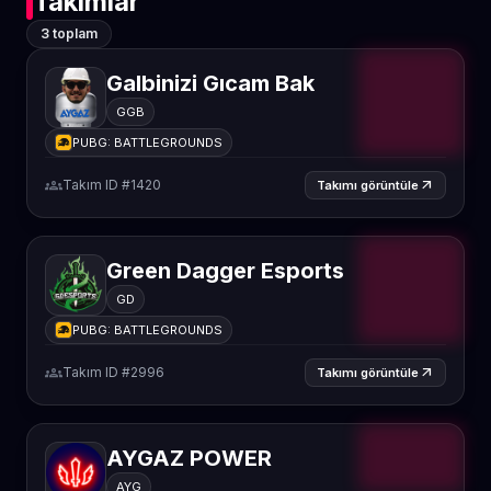
Takımlar
3 toplam
Galbinizi Gıcam Bak
GGB
PUBG: BATTLEGROUNDS
groups
Takım ID #1420
arrow_outward
Takımı görüntüle
Green Dagger Esports
GD
PUBG: BATTLEGROUNDS
groups
Takım ID #2996
arrow_outward
Takımı görüntüle
AYGAZ POWER
AYG