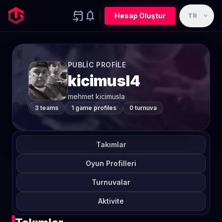
event_upcoming
notifications
expand_more
Hesap Oluştur
TR
PUBLIC PROFILE
kicimusl4
mehmet kicimusla
3 teams
1 game profiles
0 turnuva
Takımlar
Oyun Profilleri
Turnuvalar
Aktivite