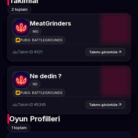
Takımlar
2 toplam
MeatGrinders
MG
PUBG: BATTLEGROUNDS
groups
Takım ID #221
arrow_outward
Takımı görüntüle
Ne dedin ?
ND
PUBG: BATTLEGROUNDS
groups
Takım ID #5345
arrow_outward
Takımı görüntüle
Oyun Profilleri
1 toplam