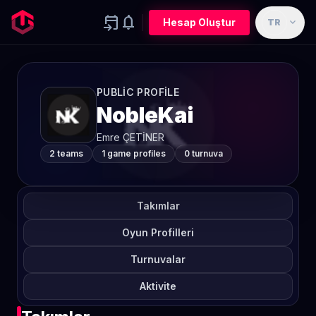
event_upcoming
notifications
expand_more
Hesap Oluştur
TR
PUBLIC PROFILE
NobleKai
Emre ÇETİNER
2 teams
1 game profiles
0 turnuva
Takımlar
Oyun Profilleri
Turnuvalar
Aktivite