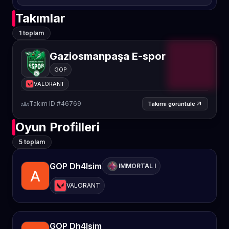
Takımlar
1 toplam
Gaziosmanpaşa E-spor
GOP
VALORANT
groups
Takım ID #46769
arrow_outward
Takımı görüntüle
Oyun Profilleri
5 toplam
GOP Dh4lsim
IMMORTAL I
VALORANT
GOP Dh4lsim