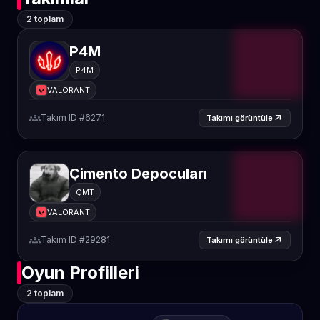
2 toplam
P4M
P4M
VALORANT
groups
Takım ID #6271
arrow_outward
Takımı görüntüle
Çimento Depocuları
ÇMT
VALORANT
groups
Takım ID #29281
arrow_outward
Takımı görüntüle
Oyun Profilleri
2 toplam