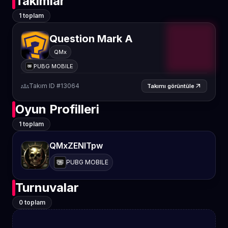
Takımlar
1 toplam
Question Mark A
QMx
PUBG MOBILE
groups
Takım ID #13064
arrow_outward
Takımı görüntüle
Oyun Profilleri
1 toplam
QMxZENITpw
PUBG MOBILE
Turnuvalar
0 toplam