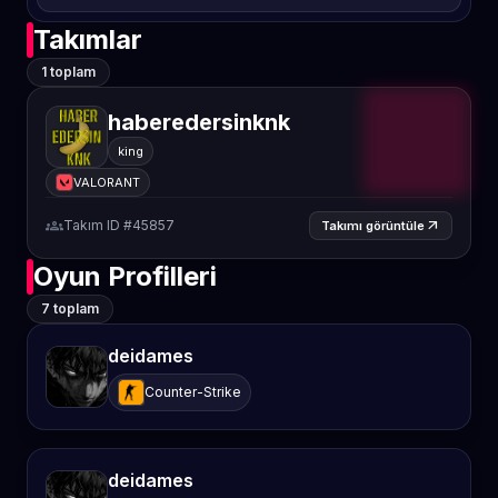
Takımlar
1 toplam
haberedersinknk
king
VALORANT
groups
Takım ID #45857
arrow_outward
Takımı görüntüle
Oyun Profilleri
7 toplam
deidames
Counter-Strike
deidames