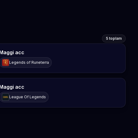
5 toplam
Maggi acc
Legends of Runeterra
Maggi acc
League Of Legends