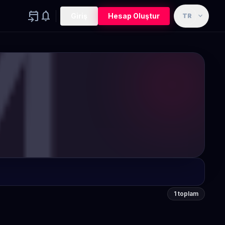
event_upcoming
notifications
expand_more
Giriş
Hesap Oluştur
TR
1 toplam