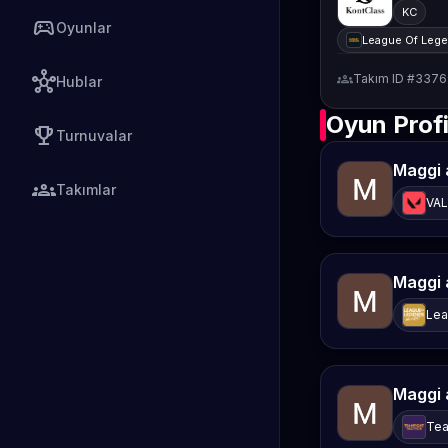
KC
sports_esports
Oyunlar
League Of Leg
hub
groups
Takım ID #337
Hublar
Oyun Profil
emoji_events
Turnuvalar
Maggi 
groups
Takımlar
VA
Maggi 
Lea
Maggi 
Tea