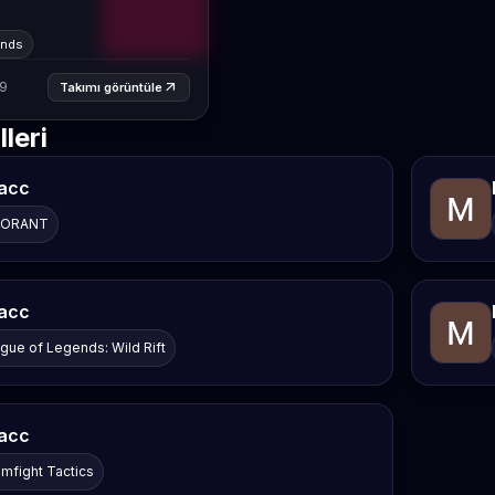
ends
69
arrow_outward
Takımı görüntüle
leri
acc
LORANT
acc
gue of Legends: Wild Rift
acc
mfight Tactics