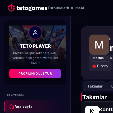
Turnuvalar
Kurumsal
P
TETO PLAYER
Profilini oluştur, rekabete katıl,
yeteneklerini göster ve ödüller
1 teams
5
kazan!
Turkey
PROFILINI OLUŞTUR
Takımlar
O
Takımlar
PLATFORM
home
Ana sayfa
Kont