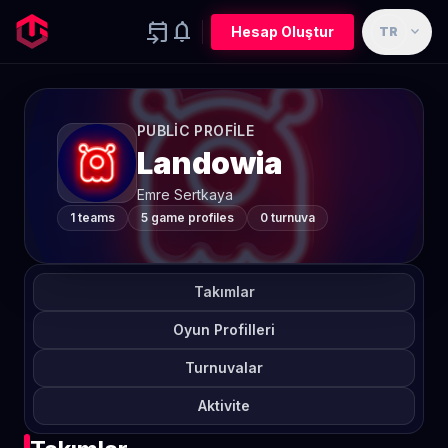
event_upcoming
notifications
expand_more
Hesap Oluştur
TR
PUBLIC PROFILE
Landowia
Emre Sertkaya
1 teams
5 game profiles
0 turnuva
Takımlar
Oyun Profilleri
Turnuvalar
Aktivite