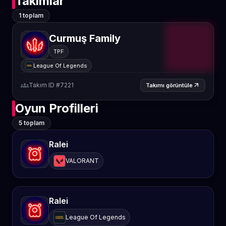
Takımlar
1 toplam
Curmuş Family
TPF
League Of Legends
groups
Takım ID #7221
arrow_outward
Takımı görüntüle
Oyun Profilleri
5 toplam
Ralei
VALORANT
Ralei
League Of Legends