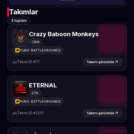
Takımlar
3 toplam
Crazy Baboon Monkeys
CBM
PUBG: BATTLEGROUNDS
groups
Takım ID #71
arrow_outward
Takımı görüntüle
ETERNAL
ETN
PUBG: BATTLEGROUNDS
groups
Takım ID #2217
arrow_outward
Takımı görüntüle