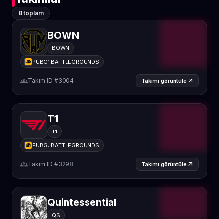
8 toplam
BOWN
BOWN
PUBG: BATTLEGROUNDS
groups
Takım ID #3004
arrow_outward
Takımı görüntüle
T1
T1
PUBG: BATTLEGROUNDS
groups
Takım ID #3298
arrow_outward
Takımı görüntüle
Quintessential
QS