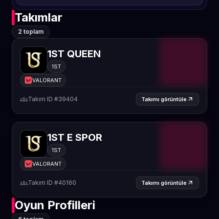
Takımlar
2 toplam
1ST QUEEN
1ST
VALORANT
groups
Takım ID #39404
arrow_outward
Takımı görüntüle
1ST E SPOR
1ST
VALORANT
groups
Takım ID #40160
arrow_outward
Takımı görüntüle
Oyun Profilleri