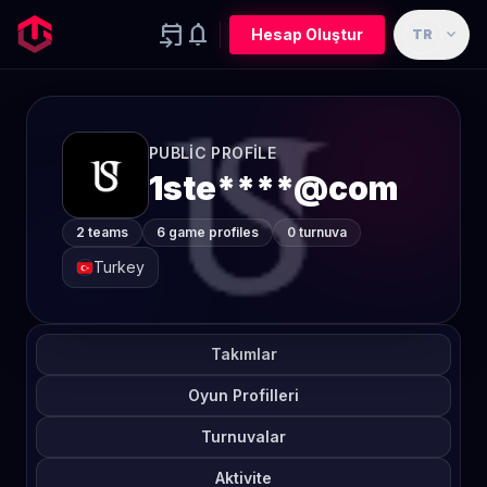
event_upcoming
notifications
expand_more
Hesap Oluştur
TR
PUBLIC PROFILE
1ste****@com
2 teams
6 game profiles
0 turnuva
Turkey
Takımlar
Oyun Profilleri
Turnuvalar
Aktivite