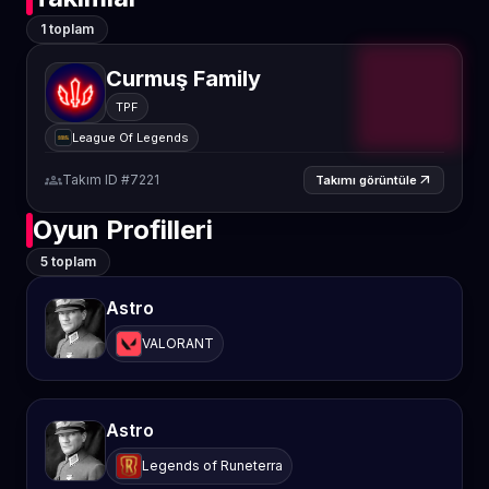
1 toplam
Curmuş Family
TPF
League Of Legends
groups
Takım ID #7221
arrow_outward
Takımı görüntüle
Oyun Profilleri
5 toplam
Astro
VALORANT
Astro
Legends of Runeterra