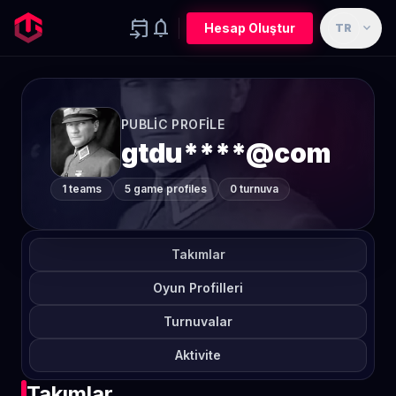
event_upcoming
notifications
expand_more
Hesap Oluştur
TR
PUBLIC PROFILE
gtdu****@com
1 teams
5 game profiles
0 turnuva
Takımlar
Oyun Profilleri
Turnuvalar
Aktivite
Takımlar