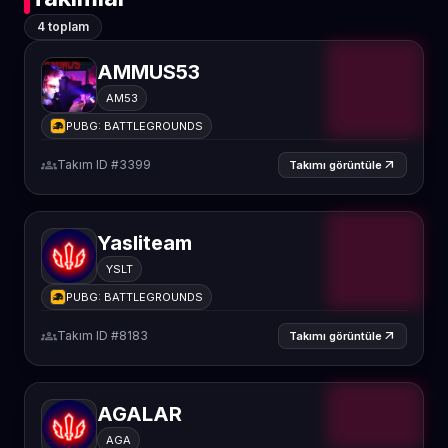
4 toplam
AMMUS53
AM53
PUBG: BATTLEGROUNDS
groups
Takım ID #3399
arrow_outward
Takımı görüntüle
Yasliteam
YSLT
PUBG: BATTLEGROUNDS
groups
Takım ID #8183
arrow_outward
Takımı görüntüle
AGALAR
AGA