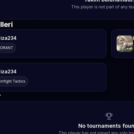
This player is not part of any te
leri
iza234
LORANT
iza234
mfight Tactics
r
emoji_events
No tournaments foun
This player has not joined any solo to