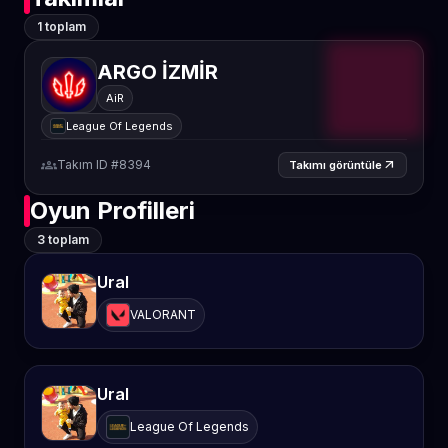
1 toplam
ARGO İZMİR
AiR
League Of Legends
groups
Takım ID #8394
arrow_outward
Takımı görüntüle
Oyun Profilleri
3 toplam
UraI
VALORANT
UraI
League Of Legends