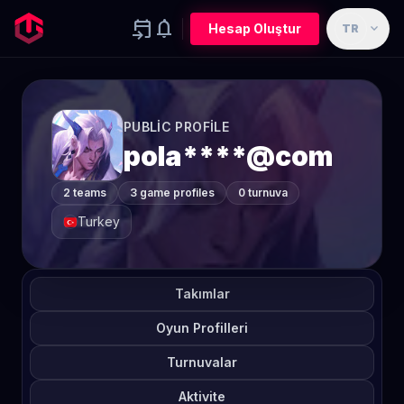
event_upcoming
notifications
expand_more
Hesap Oluştur
TR
PUBLIC PROFILE
pola****@com
2 teams
3 game profiles
0 turnuva
Turkey
Takımlar
Oyun Profilleri
Turnuvalar
Aktivite