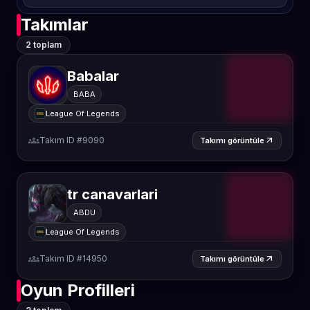
Takımlar
2 toplam
Babalar
BABA
League Of Legends
groups
Takım ID #9090
arrow_outward
Takımı görüntüle
tr canavarlari
ABDU
League Of Legends
groups
Takım ID #14950
arrow_outward
Takımı görüntüle
Oyun Profilleri