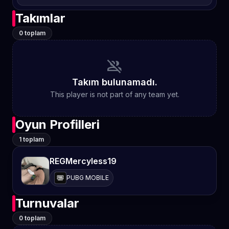
Takımlar
0 toplam
group_off
Takım bulunamadı.
This player is not part of any team yet.
Oyun Profilleri
1 toplam
REGMercyless19
PUBG MOBILE
Turnuvalar
0 toplam