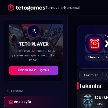
Turnuvalar
Kurumsal
P
TETO PLAYER
Profilini oluştur, rekabete katıl,
ba
yeteneklerini göster ve ödüller
1 teams
1
kazan!
PROFILINI OLUŞTUR
Takımlar
O
Takımlar
PLATFORM
OursP
home
Ana sayfa
OPG