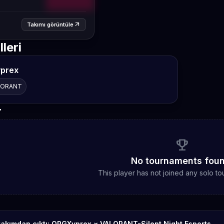
arrow_outward
Takımı görüntüle
leri
prex
LORANT
r
emoji_events
No tournaments foun
This player has not joined any solo to
akımdan çıktı: OPGXyprex × VALORANT-Silent Night Esports