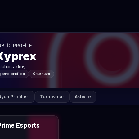
UBLIC PROFILE
Xyprex
tuhan akkuş
 game profiles
0 turnuva
yun Profilleri
Turnuvalar
Aktivite
rime Esports