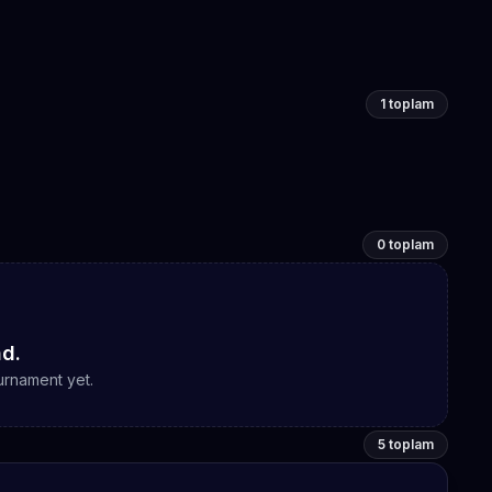
1 toplam
0 toplam
d.
urnament yet.
5 toplam