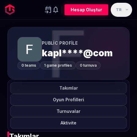
event_upcoming
notifications
expand_more
Hesap Oluştur
TR
PUBLIC PROFILE
kapl****@com
0 teams
1 game profiles
0 turnuva
Takımlar
Oyun Profilleri
Turnuvalar
Aktivite
Takımlar