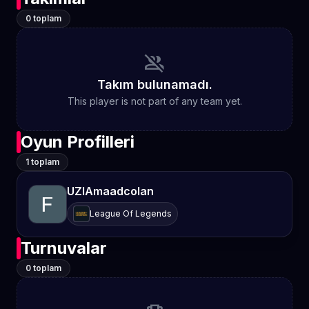
0 toplam
group_off
Takım bulunamadı.
This player is not part of any team yet.
Oyun Profilleri
1 toplam
UZIAmaadcolan
League Of Legends
Turnuvalar
0 toplam