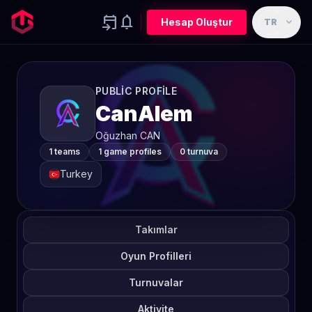
event_upcoming
notifications
expand_more
Hesap Oluştur
TR
PUBLIC PROFILE
CanAlem
Oğuzhan CAN
1 teams
1 game profiles
0 turnuva
Turkey
Takımlar
Oyun Profilleri
Turnuvalar
Aktivite