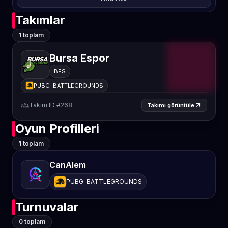
Takımlar
1 toplam
Bursa Espor
BES
PUBG: BATTLEGROUNDS
groups
Takım ID #268
arrow_outward
Takımı görüntüle
Oyun Profilleri
1 toplam
CanAlem
PUBG: BATTLEGROUNDS
Turnuvalar
0 toplam