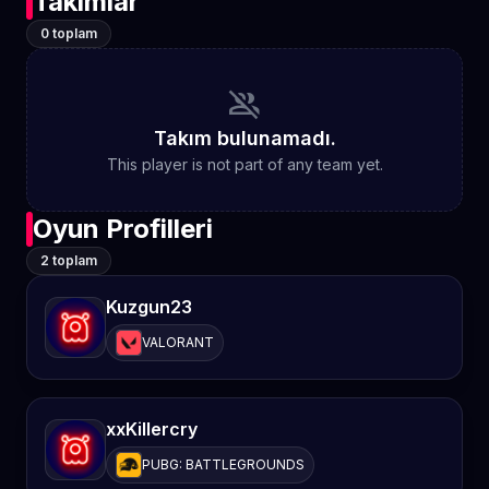
Takımlar
0 toplam
group_off
Takım bulunamadı.
This player is not part of any team yet.
Oyun Profilleri
2 toplam
Kuzgun23
VALORANT
xxKillercry
PUBG: BATTLEGROUNDS