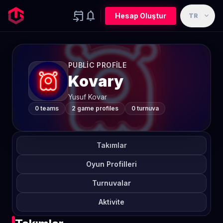
event_upcoming
notifications
expand_more
Hesap Oluştur
TR
PUBLIC PROFILE
Kovary
Yusuf Kovar
0 teams
2 game profiles
0 turnuva
Takımlar
Oyun Profilleri
Turnuvalar
Aktivite