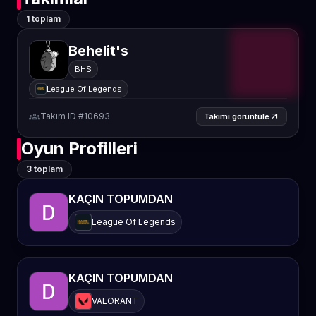
1 toplam
Behelit's
BHS
League Of Legends
groups
Takım ID #10693
arrow_outward
Takımı görüntüle
Oyun Profilleri
3 toplam
KAÇIN TOPUMDAN
League Of Legends
KAÇIN TOPUMDAN
VALORANT