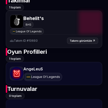
Takımlar
1 toplam
Behelit's
BHS
League Of Legends
groups
Takım ID #10693
arrow_outward
Takımı görüntüle
Oyun Profilleri
1 toplam
AngeLeuS
League Of Legends
Turnuvalar
0 toplam