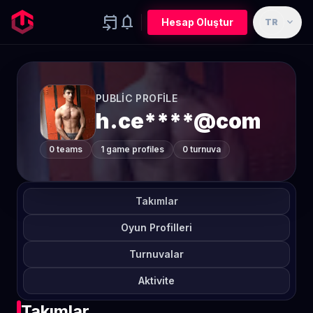
event_upcoming
notifications
expand_more
Hesap Oluştur
TR
PUBLIC PROFILE
h.ce****@com
0 teams
1 game profiles
0 turnuva
Takımlar
Oyun Profilleri
Turnuvalar
Aktivite
Takımlar