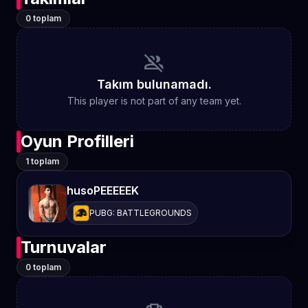
0 toplam
group_off
Takım bulunamadı.
This player is not part of any team yet.
Oyun Profilleri
1 toplam
husoPEEEEEK
PUBG: BATTLEGROUNDS
Turnuvalar
0 toplam