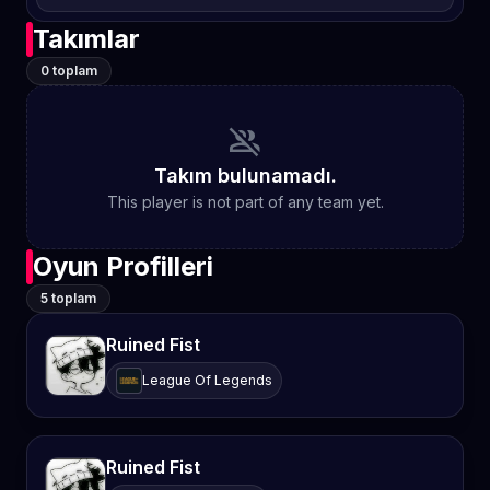
Takımlar
0 toplam
group_off
Takım bulunamadı.
This player is not part of any team yet.
Oyun Profilleri
5 toplam
Ruined Fist
League Of Legends
Ruined Fist