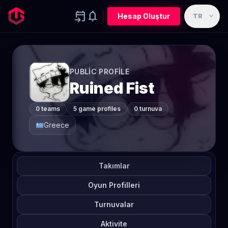
event_upcoming
notifications
expand_more
Hesap Oluştur
TR
PUBLIC PROFILE
Ruined Fist
0 teams
5 game profiles
0 turnuva
Greece
Takımlar
Oyun Profilleri
Turnuvalar
Aktivite