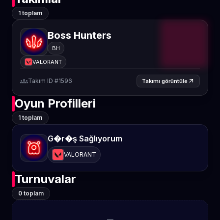
1 toplam
Boss Hunters
BH
VALORANT
groups
Takım ID #1596
arrow_outward
Takımı görüntüle
Oyun Profilleri
1 toplam
G�r�ş Sağlıyorum
VALORANT
Turnuvalar
0 toplam