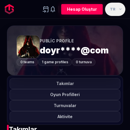
event_upcoming
notifications
expand_more
Hesap Oluştur
TR
PUBLIC PROFILE
doyr****@com
0 teams
1 game profiles
0 turnuva
Takımlar
Oyun Profilleri
Turnuvalar
Aktivite
Takımlar