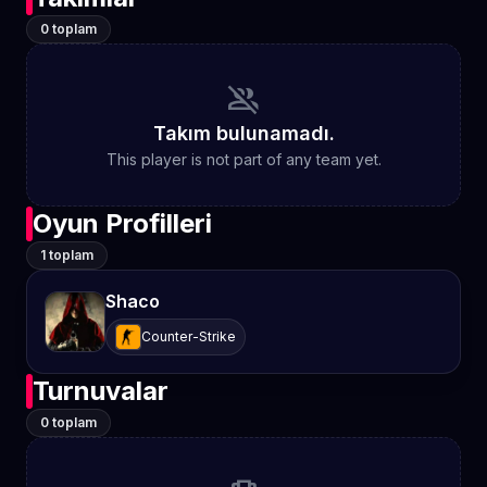
0 toplam
group_off
Takım bulunamadı.
This player is not part of any team yet.
Oyun Profilleri
1 toplam
Shaco
Counter-Strike
Turnuvalar
0 toplam