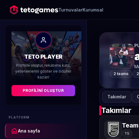
Turnuvalar
Kurumsal
P
TETO PLAYER
Profilini oluştur, rekabete katıl,
Mu
yeteneklerini göster ve ödüller
2 teams
2
kazan!
PROFILINI OLUŞTUR
Takımlar
O
Takımlar
PLATFORM
Team 
home
Ana sayfa
TS