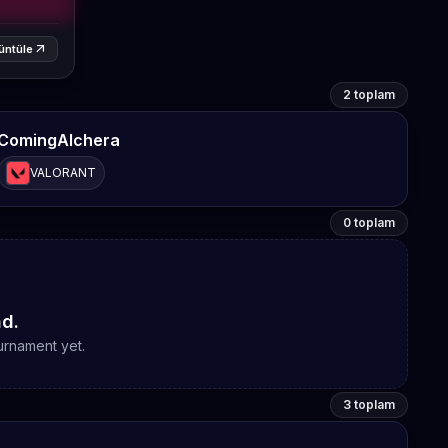
arrow_outward
üntüle
2 toplam
ComingAlchera
VALORANT
0 toplam
d.
urnament yet.
3 toplam