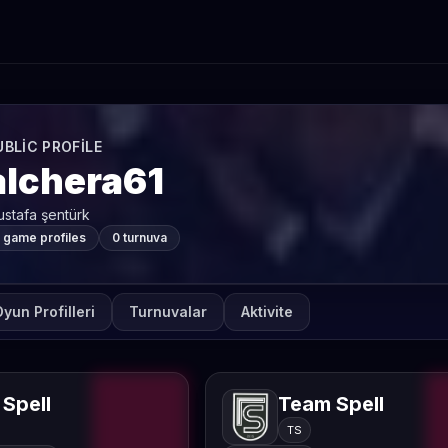
UBLIC PROFILE
alchera61
stafa şentürk
 game profiles
0 turnuva
yun Profilleri
Turnuvalar
Aktivite
Spell
Team Spell
TS