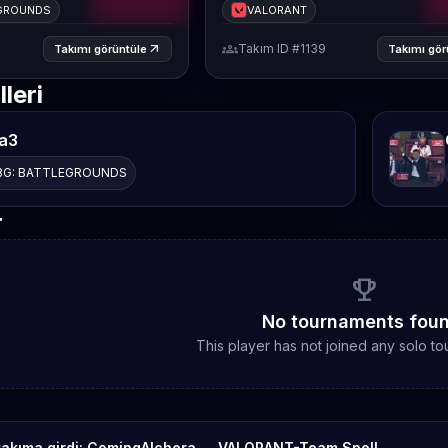
EGROUNDS
VALORANT
groups
arrow_outward
Takım ID #1139
Takımı görüntüle
Takımı gör
leri
a3
BG: BATTLEGROUNDS
r
emoji_events
No tournaments foun
This player has not joined any solo to
akıma girdi: ComingAlchera → VALORANT-Team Spell