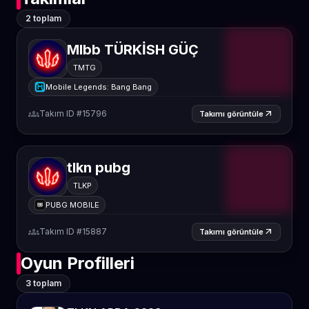
2 toplam
Mlbb TÜRKİSH GÜÇ
TMTG
Mobile Legends: Bang Bang
groups
Takım ID #15796
arrow_outward
Takımı görüntüle
tlkn pubg
TLKP
PUBG MOBILE
groups
Takım ID #15887
arrow_outward
Takımı görüntüle
Oyun Profilleri
3 toplam