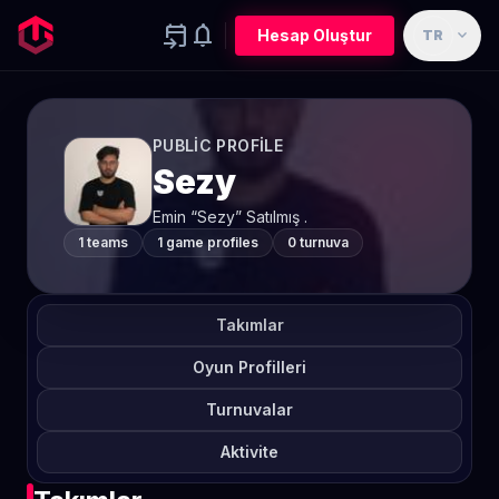
event_upcoming
notifications
expand_more
Hesap Oluştur
TR
PUBLIC PROFILE
Sezy
Emin “Sezy” Satılmış .
1 teams
1 game profiles
0 turnuva
Takımlar
Oyun Profilleri
Turnuvalar
Aktivite