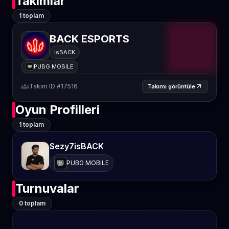
Takımlar
1 toplam
BACK ESPORTS
isBACK
PUBG MOBILE
groups
Takım ID #17516
arrow_outward
Takımı görüntüle
Oyun Profilleri
1 toplam
Sezy7isBACK
PUBG MOBILE
Turnuvalar
0 toplam