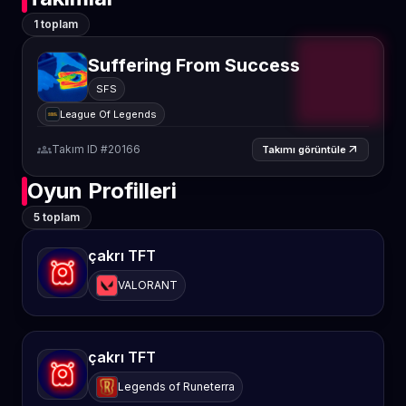
1 toplam
Suffering From Success
SFS
League Of Legends
groups
Takım ID #20166
arrow_outward
Takımı görüntüle
Oyun Profilleri
5 toplam
çakrı TFT
VALORANT
çakrı TFT
Legends of Runeterra