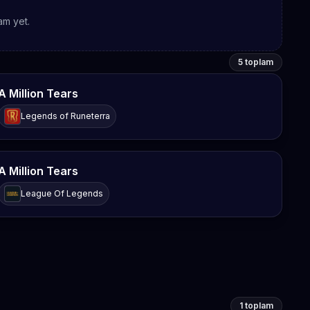
am yet.
5 toplam
A Million Tears
Legends of Runeterra
A Million Tears
League Of Legends
1 toplam