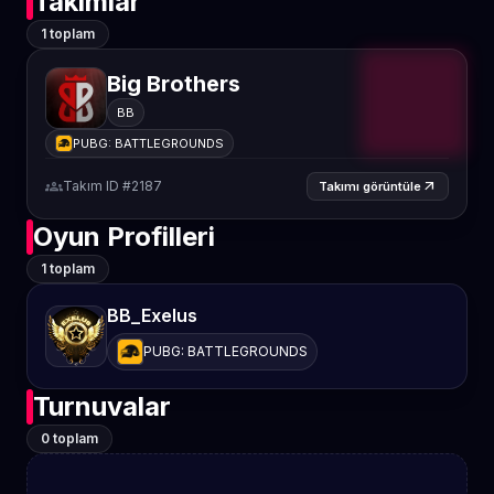
Takımlar
1 toplam
Big Brothers
BB
PUBG: BATTLEGROUNDS
groups
Takım ID #2187
arrow_outward
Takımı görüntüle
Oyun Profilleri
1 toplam
BB_Exelus
PUBG: BATTLEGROUNDS
Turnuvalar
0 toplam