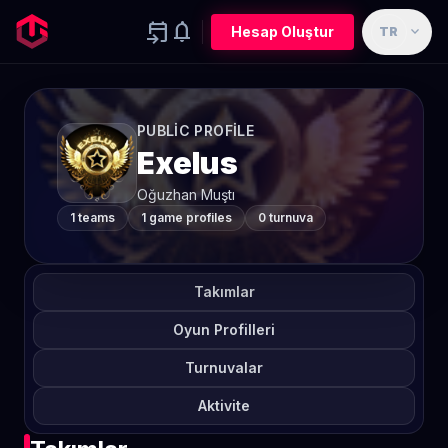
event_upcoming
notifications
expand_more
Hesap Oluştur
TR
PUBLIC PROFILE
Exelus
Oğuzhan Muştı
1 teams
1 game profiles
0 turnuva
Takımlar
Oyun Profilleri
Turnuvalar
Aktivite