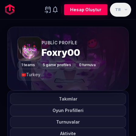
event_upcoming
notifications
expand_more
Hesap Oluştur
TR
PUBLIC PROFILE
Foxry00
1 teams
5 game profiles
0 turnuva
Turkey
Takımlar
Oyun Profilleri
Turnuvalar
Aktivite