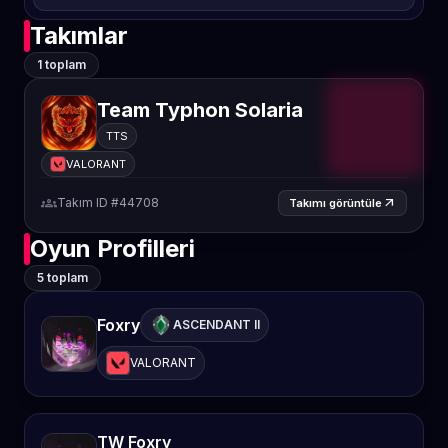
Takımlar
1 toplam
Team Typhon Solaria
TTS
VALORANT
groups
Takım ID #44708
arrow_outward
Takımı görüntüle
Oyun Profilleri
5 toplam
Foxry
ASCENDANT II
VALORANT
TW Foxry