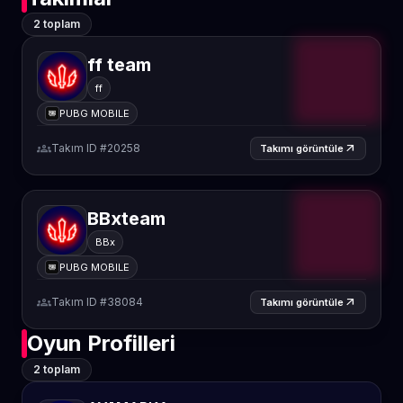
2 toplam
ff team
ff
PUBG MOBILE
groups
Takım ID #20258
arrow_outward
Takımı görüntüle
BBxteam
BBx
PUBG MOBILE
groups
Takım ID #38084
arrow_outward
Takımı görüntüle
Oyun Profilleri
2 toplam