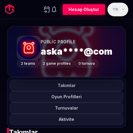
event_upcoming
notifications
expand_more
Hesap Oluştur
TR
PUBLIC PROFILE
aska****@com
2 teams
2 game profiles
0 turnuva
Takımlar
Oyun Profilleri
Turnuvalar
Aktivite
Takımlar