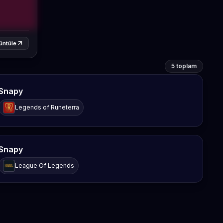
arrow_outward
üntüle
5 toplam
Snapy
Legends of Runeterra
Snapy
League Of Legends