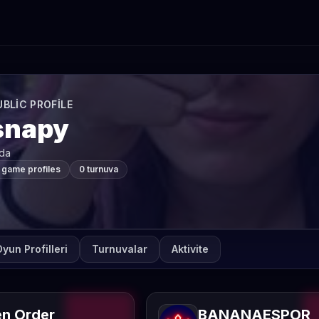
UBLIC PROFILE
snapy
da
 game profiles
0 turnuva
yun Profilleri
Turnuvalar
Aktivite
n Order
BANANAESPOR