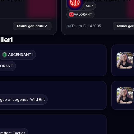
MUZ
VALORANT
groups
arrow_outward
Takım ID #42035
Takımı görüntüle
Takımı gör
leri
ASCENDANT I
LORANT
gue of Legends: Wild Rift
mfight Tactics