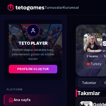
Turnuvalar
Kurumsal
P
TETO PLAYER
Profilini oluştur, rekabete katıl,
ar
yeteneklerini göster ve ödüller
2 teams
5
kazan!
Turkey
PROFILINI OLUŞTUR
Takımlar
O
PLATFORM
Takımlar
home
Ana sayfa
Golde