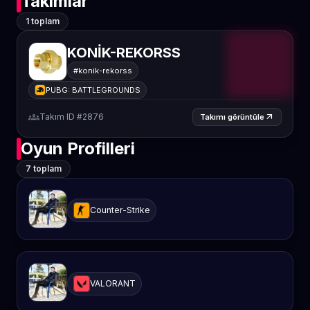
Takımlar
1 toplam
KONİK-REKORSS
#konik-rekorss
PUBG: BATTLEGROUNDS
groups
Takım ID #2876
arrow_outward
Takımı görüntüle
Oyun Profilleri
7 toplam
Counter-Strike
VALORANT