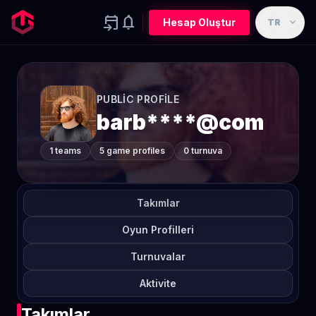
event_upcoming
notifications
expand_more
Hesap Oluştur
TR
PUBLIC PROFILE
barb****@com
1 teams
5 game profiles
0 turnuva
Takımlar
Oyun Profilleri
Turnuvalar
Aktivite
Takımlar