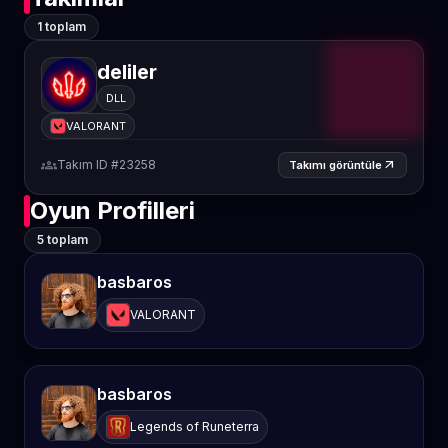
1 toplam
deliler
DLL
VALORANT
groups
Takım ID #23258
arrow_outward
Takımı görüntüle
Oyun Profilleri
5 toplam
basbaros
VALORANT
basbaros
Legends of Runeterra