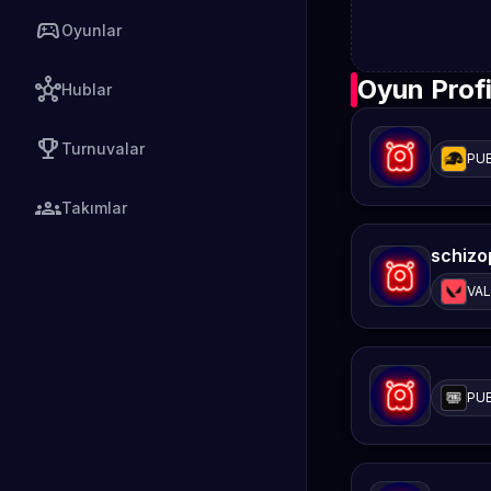
sports_esports
Oyunlar
Oyun Profil
hub
Hublar
emoji_events
Turnuvalar
PU
groups
Takımlar
schizo
VA
PU