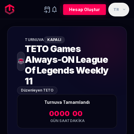
event_upcoming
notifications
expand_more
Hesap Oluştur
TR
TURNUVA
KAPALI
TETO Games
Always-ON League
Of Legends Weekly
11
Düzenleyen TETO
Turnuva Tamamlandı
00
00
00
GÜN
SAAT
DAKIKA