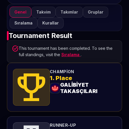
Genel
Takvim
Takımlar
Gruplar
Sıralama
Kurallar
Tournament Result
task_alt
This tournament has been completed. To see the
full standings, visit the
Sıralama
.
emoji_events
CHAMPION
1. Place
GALİBİYET
TAKASÇILARI
RUNNER-UP