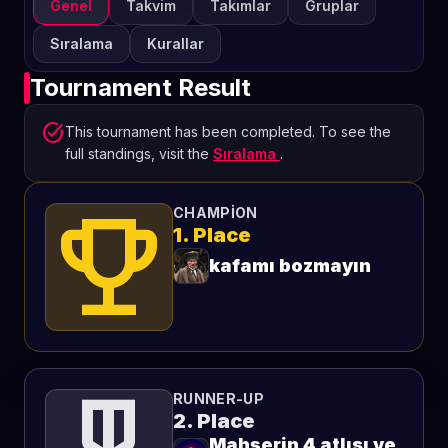
Genel
Takvim
Takımlar
Gruplar
Sıralama
Kurallar
Tournament Result
task_alt
This tournament has been completed. To see the
full standings, visit the
Sıralama
.
emoji_events
CHAMPION
1. Place
kafamı bozmayın
RUNNER-UP
2. Place
Mahşerin 4 atlısı ve