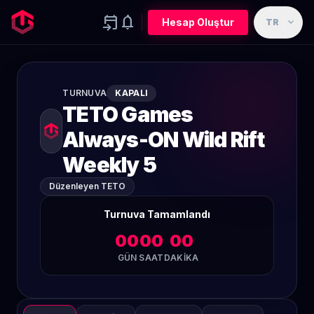
event_upcoming
notifications
expand_more
Hesap Oluştur
TR
TURNUVA
KAPALI
TETO Games
Always-ON Wild Rift
Weekly 5
Düzenleyen TETO
Turnuva Tamamlandı
00
00
00
GÜN
SAAT
DAKIKA