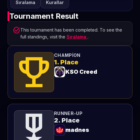
Sıralama
Kurallar
Tournament Result
task_alt
This tournament has been completed. To see the
full standings, visit the
Sıralama
.
emoji_events
CHAMPION
1. Place
KSO Creed
military_tech
RUNNER-UP
2. Place
madnes