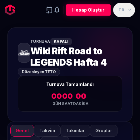
event_upcoming
notifications
expand_more
Hesap Oluştur
TR
TURNUVA
KAPALI
Wild Rift Road to
LEGENDS Hafta 4
Düzenleyen TETO
Turnuva Tamamlandı
00
00
00
GÜN
SAAT
DAKIKA
Genel
Takvim
Takımlar
Gruplar