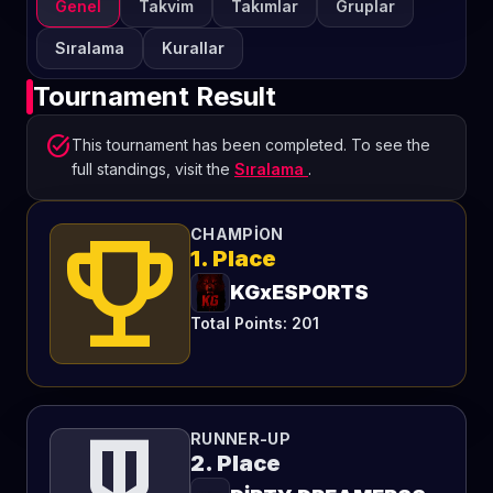
Genel
Takvim
Takımlar
Gruplar
Sıralama
Kurallar
Tournament Result
task_alt
This tournament has been completed. To see the
full standings, visit the
Sıralama
.
emoji_events
CHAMPION
1. Place
KGxESPORTS
Total Points: 201
RUNNER-UP
2. Place