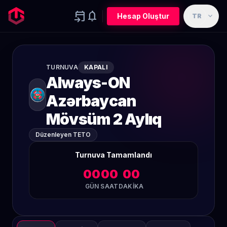
event_upcoming
notifications
expand_more
Hesap Oluştur
TR
TURNUVA
KAPALI
Always-ON
Azərbaycan
Mövsüm 2 Aylıq
Düzenleyen TETO
Turnuva Tamamlandı
00
00
00
GÜN
SAAT
DAKIKA