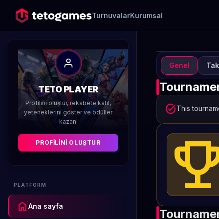
Turnuvalar
Kurumsal
Genel
Tak
TURN
A
Tournamen
TETO PLAYER
Ha
Profilini oluştur, rekabete katıl,
task_alt
This tourname
yeteneklerini göster ve ödüller
kazan!
Düzenleyen 
emoji_even
PROFILINI OLUŞTUR
PLATFORM
home
Ana sayfa
Tournamen