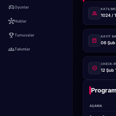
sports_esports
Oyunlar
KATILIMC
group
1024 / 
hub
Hublar
emoji_events
Turnuvalar
KAYIT B
calendar_month
06 Şub 
groups
Takımlar
CHECK-IN
check_circle
12 Şub 
Progra
AŞAMA