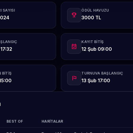
I SAYISI
ÖDÜL HAVUZU
emoji_events
1024
3000 TL
AŞLANGIÇ
KAYIT BITIŞ
event_available
17:32
12 Şub 09:00
 BITIŞ
TURNUVA BAŞLANGIÇ
flag
15:00
13 Şub 17:00
m
BEST OF
HARITALAR