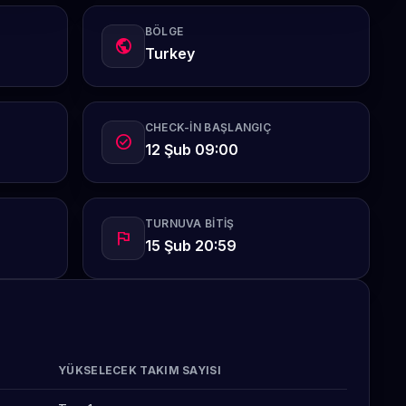
BÖLGE
public
Turkey
CHECK-IN BAŞLANGIÇ
check_circle
12 Şub 09:00
TURNUVA BITIŞ
flag
15 Şub 20:59
YÜKSELECEK TAKIM SAYISI