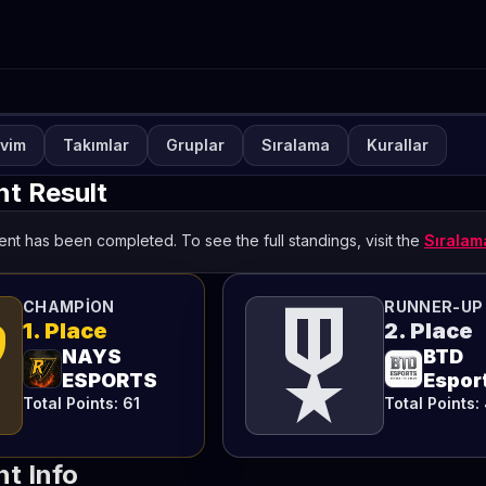
vim
Takımlar
Gruplar
Sıralama
Kurallar
UVA
KAPALI
lways-ON PUBG MOBILE 20
t Result
fta 4
nt has been completed. To see the full standings, visit the
Sırala
TETO
ts
military_tech
CHAMPION
RUNNER-UP
1. Place
2. Place
NAYS
BTD
ESPORTS
Espor
Total Points: 61
Total Points:
t Info