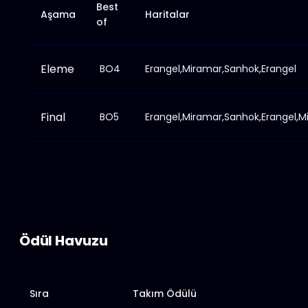
Best
Aşama
Haritalar
of
Eleme
BO4
Erangel,Miramar,Sanhok,Erangel
Final
BO5
Erangel,Miramar,Sanhok,Erangel,M
Ödül Havuzu
Sıra
Takım Ödülü