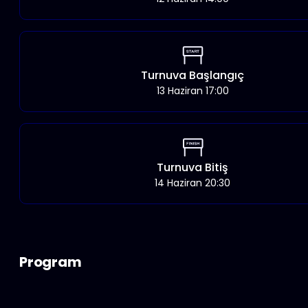
Turnuva Başlangıç
13 Haziran 17:00
Turnuva Bitiş
14 Haziran 20:30
Program