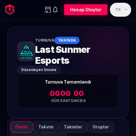
event_upcoming
notifications
expand_more
Hesap Oluştur
TR
TURNUVA
YAKINDA
Last Sunmer
Esports
Düzenleyen Smoke
Turnuva Tamamlandı
00
00
00
GÜN
SAAT
DAKIKA
Genel
Takvim
Takımlar
Gruplar