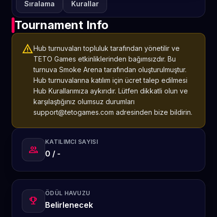
Sıralama
Kurallar
Tournament Info
warning
Hub turnuvaları topluluk tarafından yönetilir ve
TETO Games etkinliklerinden bağımsızdır. Bu
turnuva Smoke Arena tarafından oluşturulmuştur.
Hub turnuvalarına katılım için ücret talep edilmesi
Hub Kurallarımıza aykırıdır. Lütfen dikkatli olun ve
karşılaştığınız olumsuz durumları
support@tetogames.com adresinden bize bildirin.
KATILIMCI SAYISI
group
0 / -
ÖDÜL HAVUZU
emoji_events
Belirlenecek